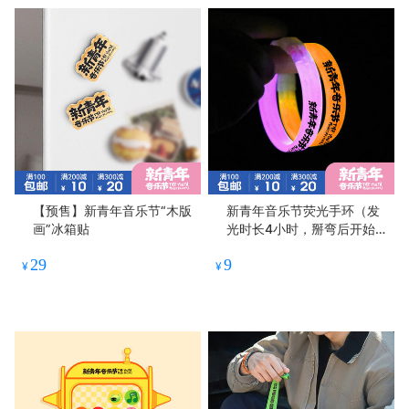
【预售】新青年音乐节“木版
新青年音乐节荧光手环（发
画”冰箱贴
光时长4小时，掰弯后开始
发光哦~）
29
9
¥
¥