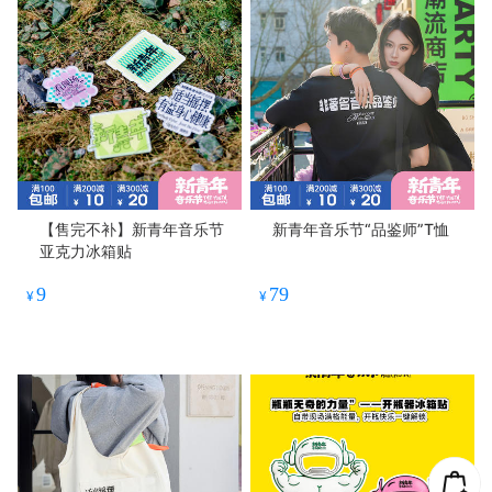
【售完不补】新青年音乐节
新青年音乐节“品鉴师”T恤
亚克力冰箱贴
9
79
¥
¥