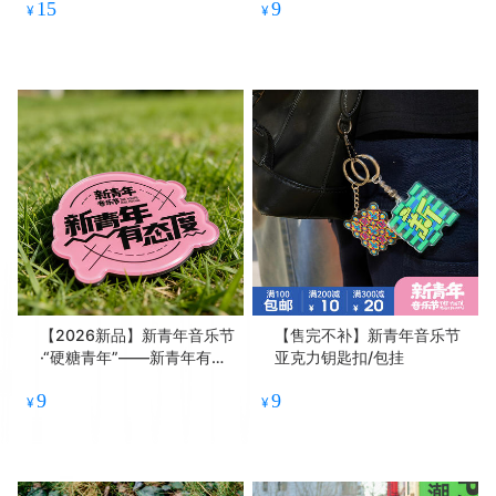
15
9
¥
¥
【2026新品】新青年音乐节
【售完不补】新青年音乐节
·“硬糖青年”——新青年有态
亚克力钥匙扣/包挂
度亚克力冰箱贴
9
9
¥
¥