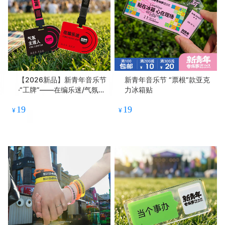
【2026新品】新青年音乐节
新青年音乐节 “票根”款亚克
·“工牌”——在编乐迷/气氛主
力冰箱贴
理人（你想当哪个？）
19
19
¥
¥