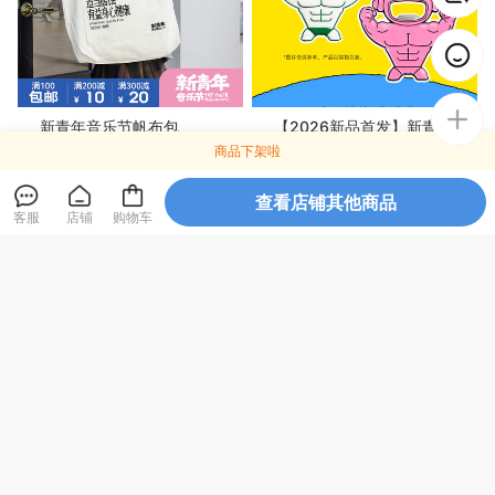
新青年音乐节帆布包
【2026新品首发】新青年音
乐节·“瓶瓶无奇的力量”——
商品下架啦
开瓶器冰箱贴
39
39
¥
¥
查看店铺其他商品
客服
店铺
购物车