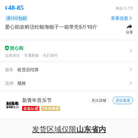
48-85
¥
剩余
3.7万
满100包邮
查看优惠
爱心助农鲜活牡蛎海蛎子一箱带壳5斤10斤
分享
品质保证
专属客服
先行赔付
服务
收货后结算
选择
规格
新青年音乐节
关注店铺
进店逛逛
发货区域仅限
山东省内