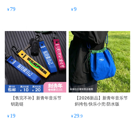
冰箱贴
79
9
¥
¥
【售完不补】新青年音乐节
【2026新品】新青年音乐节
钥匙链
斜挎包·快乐小兜·防水版
19
29
¥
¥
.9